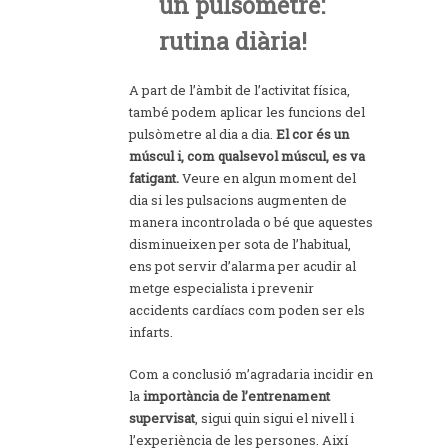
un pulsòmetre:
rutina diària!
A part de l’àmbit de l’activitat física,
també podem aplicar les funcions del
pulsòmetre al dia a dia.
El cor és un
múscul i, com qualsevol múscul, es va
fatigant.
Veure en algun moment del
dia si les pulsacions augmenten de
manera incontrolada o bé que aquestes
disminueixen per sota de l’habitual,
ens pot servir d’alarma per acudir al
metge especialista i prevenir
accidents cardíacs com poden ser els
infarts.
Com a conclusió m’agradaria incidir en
la
importància de l’entrenament
supervisat
, sigui quin sigui el nivell i
l’experiència de les persones. Així