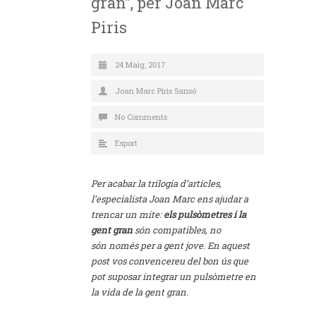
gran”, per Joan Marc
Piris
24 Maig, 2017
Joan Marc Piris Sansó
No Comments
Esport
Per acabar la trilogia d’articles,
l’especialista Joan Marc ens ajudar a
trencar un mite:
els pulsòmetres i la
gent gran
són compatibles, no
són només per a gent jove. En aquest
post vos convencereu del bon ús que
pot suposar integrar un pulsòmetre en
la vida de la gent gran.