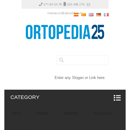
971 84 54 78
629 448 274
manacor@salut25.com
Enter any Slogan or Link here.
CATEGORY
INICI
TENDA
SERVEIS
ALQUILER