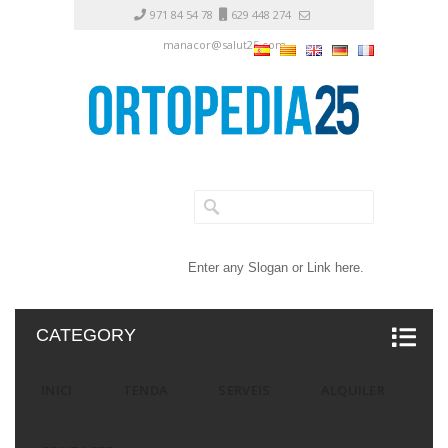
971 84 54 78
629 448 274
manacor@salut25.com
Enter any Slogan or Link here.
CATEGORY
INICI
TENDA
SERVEIS
ALQUILER