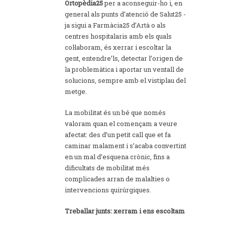
Ortopèdia25
per a aconseguir-ho i, en
general als punts d’atenció de Salut25 -
ja sigui a Farmàcia25 d’Artà o als
centres hospitalaris amb els quals
col·laboram, és xerrar i escoltar la
gent, entendre’ls, detectar l’origen de
la problemàtica i aportar un ventall de
solucions, sempre amb el vistiplau del
metge.
La mobilitat és un bé que només
valoram quan el començam a veure
afectat: des d’un petit call que et fa
caminar malament i s’acaba convertint
en un mal d’esquena crònic, fins a
dificultats de mobilitat més
complicades arran de malalties o
intervencions quirúrgiques.
Treballar junts: xerram i ens escoltam