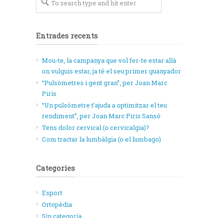
Entrades recents
Mou-te, la campanya que vol fer-te estar allà
on vulguis estar, ja té el seu primer guanyador
“Pulsòmetres i gent gran”, per Joan Marc
Piris
“Un pulsòmetre t’ajuda a optimitzar el teu
rendiment”, per Joan Marc Piris Sansó
Tens dolor cervical (o cervicalgia)?
Com tractar la lumbàlgia (o el lumbago)
Categories
Esport
Ortopèdia
Sin categoría