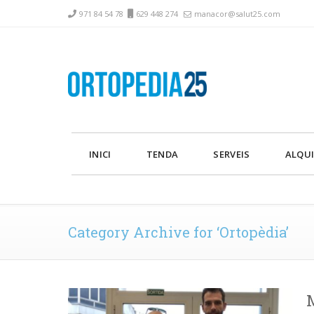
971 84 54 78
629 448 274
manacor@salut25.com
INICI
TENDA
SERVEIS
ALQUI
Category Archive for ‘Ortopèdia’