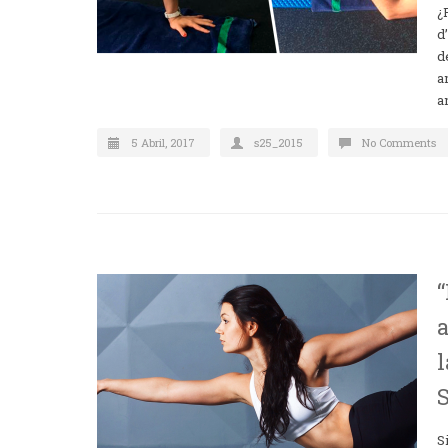
¿
d
d
a
a
5 Abril, 2017
s25_2015
No Comments
l
S