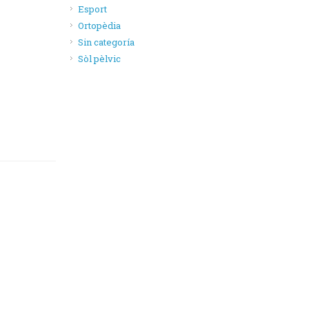
Esport
Ortopèdia
Sin categoría
Sòl pèlvic