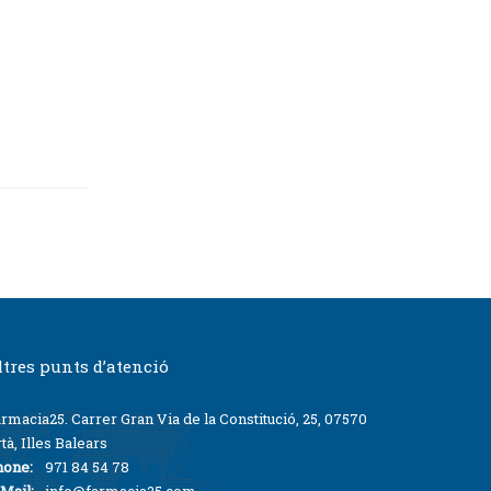
ltres punts d’atenció
rmacia25. Carrer Gran Via de la Constitució, 25, 07570
tà, Illes Balears
hone:
971 84 54 78