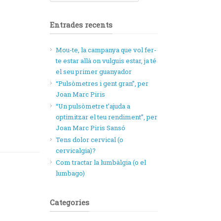
Entrades recents
Mou-te, la campanya que vol fer-
te estar allà on vulguis estar, ja té
el seu primer guanyador
“Pulsòmetres i gent gran”, per
Joan Marc Piris
“Un pulsòmetre t’ajuda a
optimitzar el teu rendiment”, per
Joan Marc Piris Sansó
Tens dolor cervical (o
cervicalgia)?
Com tractar la lumbàlgia (o el
lumbago)
Categories