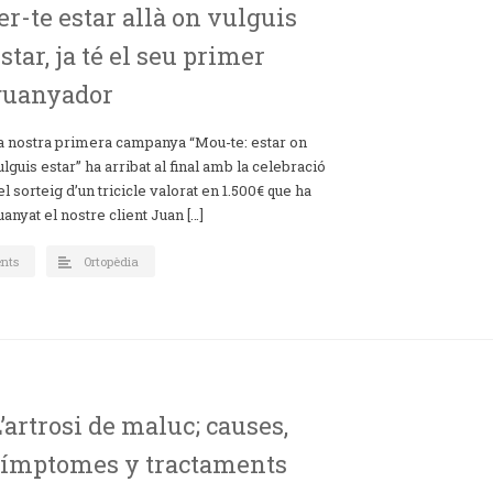
er-te estar allà on vulguis
star, ja té el seu primer
guanyador
a nostra primera campanya “Mou-te: estar on
ulguis estar” ha arribat al final amb la celebració
el sorteig d’un tricicle valorat en 1.500€ que ha
uanyat el nostre client Juan […]
nts
Ortopèdia
’artrosi de maluc; causes,
símptomes y tractaments