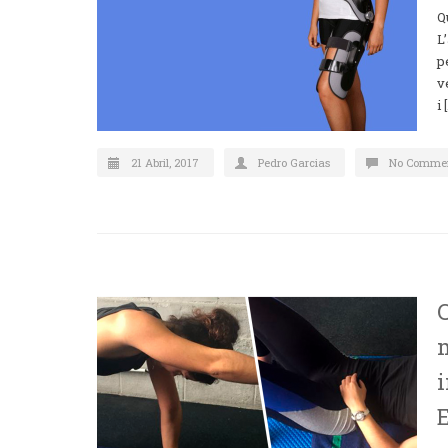
Q
L
p
v
i 
21 Abril, 2017
Pedro Garcias
No Comme
C
E