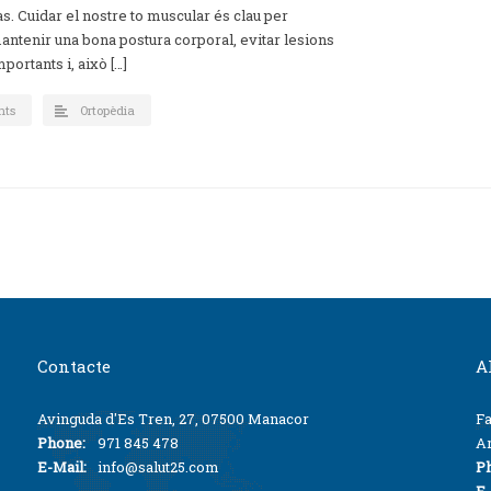
as. Cuidar el nostre to muscular és clau per
antenir una bona postura corporal, evitar lesions
mportants i, això […]
nts
Ortopèdia
Contacte
A
Avinguda d'Es Tren, 27, 07500 Manacor
Fa
Phone:
971 845 478
Ar
E-Mail:
info@salut25.com
P