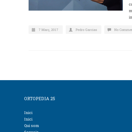
c
m
i
7 Març, 2017
Pedro Garcias
No Comme
ORTOPEDIA 25
Inici
Inici
Qui som