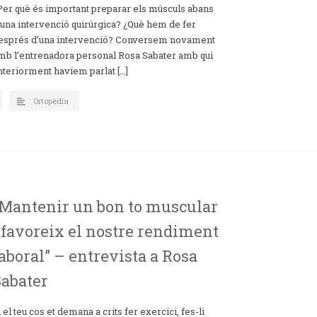
Per què és important preparar els músculs abans
’una intervenció quirúrgica? ¿Què hem de fer
esprés d’una intervenció? Conversem novament
mb l’entrenadora personal Rosa Sabater amb qui
nteriorment havíem parlat […]
Ortopèdia
“Mantenir un bon to muscular
afavoreix el nostre rendiment
aboral” – entrevista a Rosa
Sabater
i el teu cos et demana a crits fer exercici, fes-li