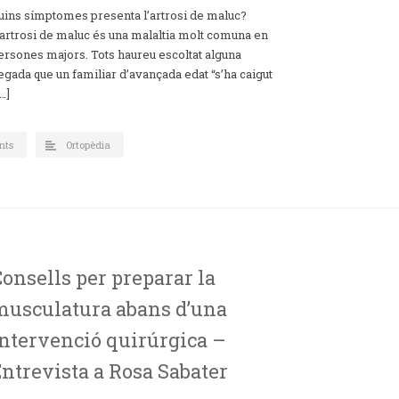
uins símptomes presenta l’artrosi de maluc?
’artrosi de maluc és una malaltia molt comuna en
ersones majors. Tots haureu escoltat alguna
egada que un familiar d’avançada edat “s’ha caigut
[…]
nts
Ortopèdia
onsells per preparar la
musculatura abans d’una
intervenció quirúrgica –
ntrevista a Rosa Sabater