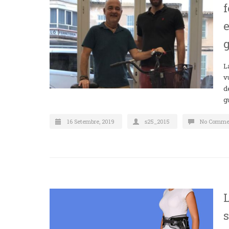
f
e
L
v
d
g
16 Setembre, 2019
s25_2015
No Comme
L