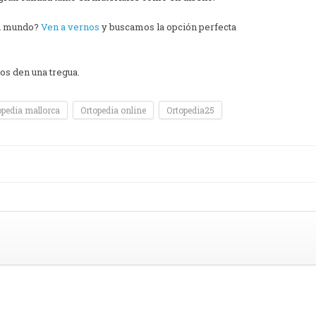
del mundo?
Ven a vernos
y buscamos la opción perfecta
os den una tregua.
opedia mallorca
Ortopedia online
Ortopedia25