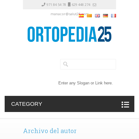
971 84 54 78
629 448 274
manacor@salut25.com
Enter any Slogan or Link here.
CATEGORY
Archivo del autor